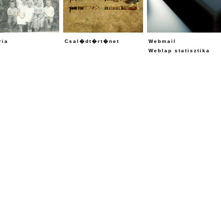
ria
Csal�dt�rt�net
Webmail
Weblap statisztika